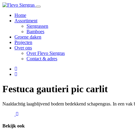
Home
Assortiment
Siergrassen
Bamboes
Groene daken
Projecten
Over ons
Over Flevo Siergras
Contact & adres
Volg
ons
Volg
op
ons
Facebook
op
Festuca gautieri pic carlit
Instagram
Naaldachtig laagblijvend bodem bedekkend schapengras. In een vak bepl
Vergroot
deze
afbeelding
Bekijk ook